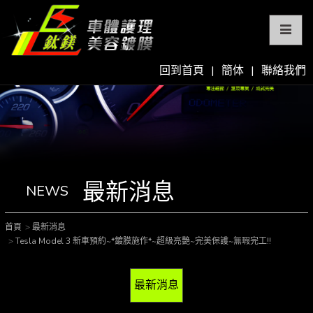
回到首頁
|
簡体
|
聯絡我們
最新消息
NEWS
首頁
最新消息
Tesla Model 3 新車預約~*鍍膜施作*~超級亮艷~完美保護~無瑕完工!!
最新消息