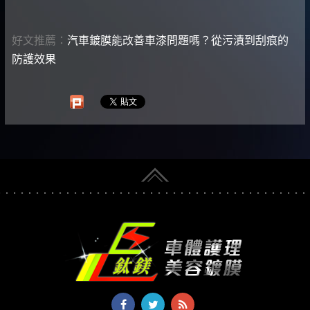
好文推薦：
汽車鍍膜能改善車漆問題嗎？從污漬到刮痕的
防護效果