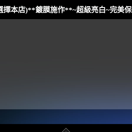
(二次選擇本店)**鍍膜施作**~超級亮白~完美