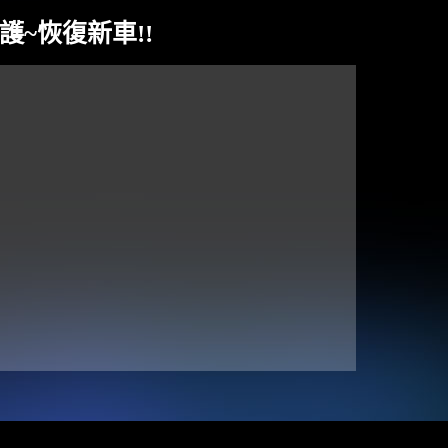
保護~恢復新車!!