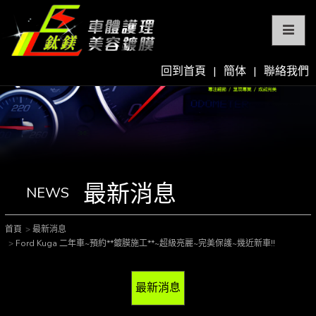
回到首頁
|
簡体
|
聯絡我們
最新消息
NEWS
首頁
最新消息
Ford Kuga 二年車~預約**鍍膜施工**~超級亮麗~完美保護~幾近新車!!
最新消息