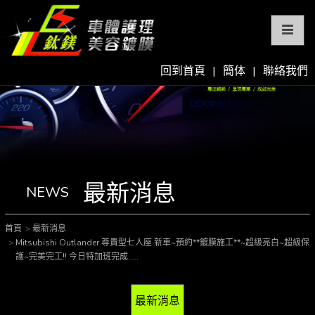
回到首頁
|
簡体
|
聯絡我們
最新消息
NEWS
首頁
最新消息
Mitsubishi Outlander 尊貴型七人座 新車~預約**鍍膜施工**~超級亮白~超級保
護~完美完工!! 今日特加班完成.....
最新消息