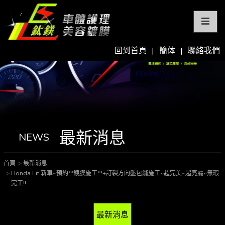
回到首頁
|
簡体
|
聯絡我們
最新消息
NEWS
首頁
最新消息
Honda Fit 新車~預約**鍍膜施工**+訂製方向盤包縫施工~超完美~超亮麗~無瑕
完工!!
最新消息