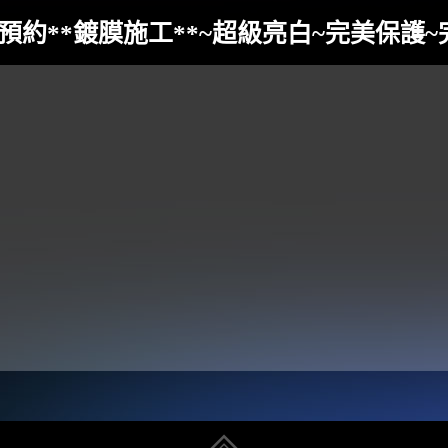
ver 新車預約**鍍膜施工**~超級亮白~完美保護~