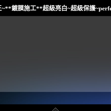
 地瓜王~**鍍膜施工**超級亮白~超級保護~perfe