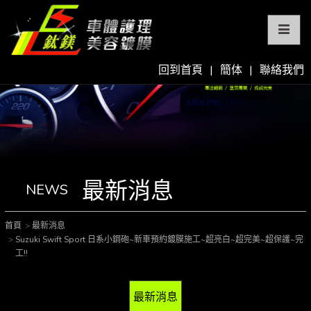
回到首頁
|
簡体
|
聯絡我們
最新消息
NEWS
首頁
最新消息
Suzuki Swift Sport 日系小鋼砲~新車預約鍍膜施工~超亮白~超完美~超保護~完
工!!
最新消息