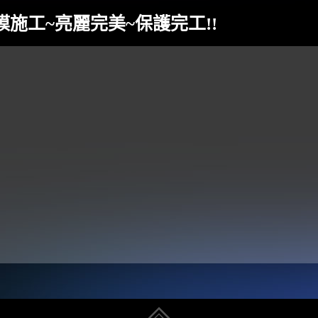
約鍍膜施工~亮麗完美~保護完工!!