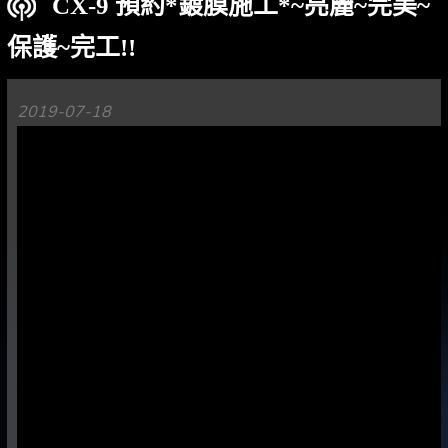
CX-9 預約*鍍膜施工*~亮麗~完美~
保護~完工!!
2019-07-18