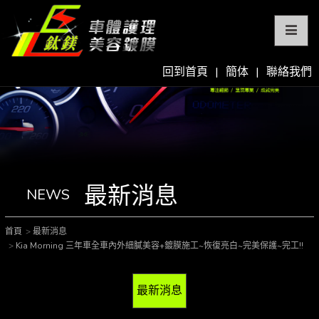
回到首頁
|
簡体
|
聯絡我們
最新消息
NEWS
首頁
最新消息
Kia Morning 三年車全車內外細膩美容+鍍膜施工~恢復亮白~完美保護~完工!!
最新消息