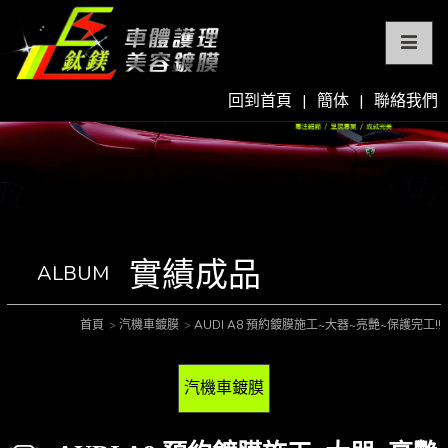
回到首頁
|
簡体
|
聯絡我們
實績成品
ALBUM
首頁
汽機車鍍膜
AUDI A8 預約鍍膜施工~大器~亮艷~保護完工!!
汽機車鍍膜