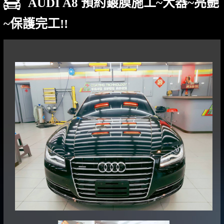
AUDI A8 預約鍍膜施工~大器~亮艷
~保護完工!!