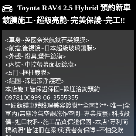
Toyota RAV4 2.5 Hybrid 預約新車
鍍膜施工~超級亮艷~完美保護~完工!!
<車身~英國奈米航鈦石英鍍膜>
<前擋,後視鏡~日本超級玻璃鍍膜>
<外觀~燈具,塑件鍍膜>
<內裝~中控螢幕面板鍍膜>
<5門~框柱鍍膜>
<鋁圈~深層潔淨護理>
本店施工皆保證保固~歡迎洽詢預約
0978100999 06-3555355
**匠鈦鎂車體護理美容鍍膜**全南部**~唯一(全
室內)無塵冷氣空調施作空間+專業技藝+科技設
備+進口材料~施工品質保證保固~本店*專利商
標執照*皆註冊在案!!消費者有保障~不怕受欺