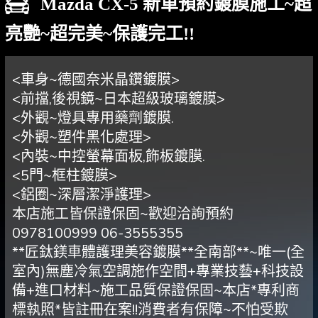
Mazda CX-5 新車預約鍍膜施工~超
亮艷~超完美~保護完工!!
<車身~德國奈米晶鑽鍍膜>
<前擋,後視鏡~日本超級玻璃鍍膜>
<外觀~燈具專用藥劑鍍膜.
<外觀~塑件黑化處理>
<內裝~中控螢幕面板,飾板鍍膜.
<5門~框柱鍍膜>
<鋁圈~深層潔淨護理>
本店施工皆保證保固~歡迎洽詢預約
0978100999 06-3555355
**匠鈦鎂車體護理美容鍍膜**全南部**~唯一(全
室內)無塵冷氣空調施作空間+專業技藝+科技設
備+進口材料~施工品質保證保固~本店*專利商
標執照*皆註冊在案!!消費者有保障~不怕受欺