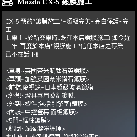
Mazda CX-5 鍍膜施工
CX-5 預約*鍍膜施工*~超級完美~亮白保護~完
工!!
此車主~於新交車時..既在本店鍍膜施工! 如今近
二年..再度於本店*鍍膜施工*信任本店之專業...
已不在話下!!
<車身~英國奈米航鈦石英鍍膜>
<車頭~加強英國奈米鑽石鍍膜>
<前擋,後視鏡~日本超級玻璃鍍膜.
<外觀~燈具專用藥劑鍍膜.
<外觀~塑件(包括引擎室)鍍膜>
<內裝~中控螢幕,面板鍍膜>
<5門~框柱鍍膜>
<鋁圈~深層潔淨護理>