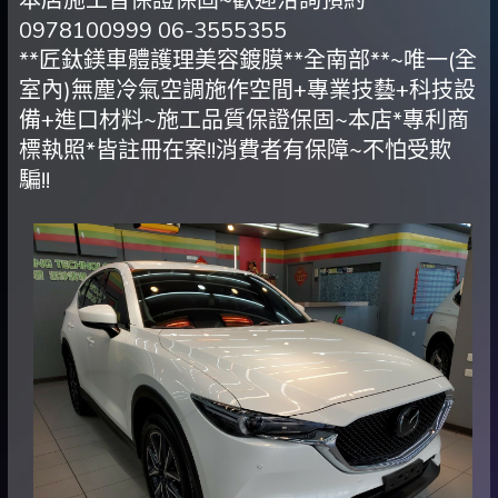
本店施工皆保證保固~歡迎洽詢預約
0978100999 06-3555355
**匠鈦鎂車體護理美容鍍膜**全南部**~唯一(全
室內)無塵冷氣空調施作空間+專業技藝+科技設
備+進口材料~施工品質保證保固~本店*專利商
標執照*皆註冊在案!!消費者有保障~不怕受欺
騙!!